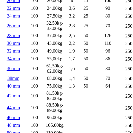
20 mm
100
20,00kg
4
25
100
250
22 mm
100
24,00kg
3,6
25
90
250
24 mm
100
27,50kg
3,2
25
80
250
32,50kg-
26 mm
100
2,8
25
70
250
33,00kg
28 mm
100
37,00kg
2,5
50
126
250
30 mm
100
43,00kg
2,2
50
110
250
32 mm
100
49,00kg
1,9
50
96
250
34 mm
100
55,00kg
1,7
50
86
250
61,50kg-
36 mm
100
1,6
50
80
250
62,00kg
38mm
100
68,00kg
1,4
50
70
250
40 mm
100
75,00kg
1,3
50
64
250
81,50kg-
42 mm
100
250
82,00kg
88,50kg-
44 mm
100
250
89,00kg
46 mm
100
96,00kg
250
48 mm
100
105,00kg
250
50 mm
100
110,00kg