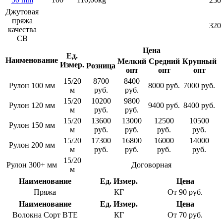
250
Джутовая
пряжа
320
качества
СВ
Цена
Ед.
Наименование
Мелкий
Средний
Крупный
Измер
.
Розница
опт
опт
опт
15/20
8700
8400
Рулон 100 мм
8000 руб.
7000 руб.
м
руб.
руб.
15/20
10200
9800
Рулон 120 мм
9400 руб.
8400 руб.
м
руб.
руб.
15/20
13600
13000
12500
10500
Рулон 150 мм
м
руб.
руб.
руб.
руб.
15/20
17300
16800
16000
14000
Рулон 200 мм
м
руб.
руб.
руб.
руб.
15/20
Рулон 300+ мм
Договорная
м
Наименование
Ед.
Измер
.
Цена
Пряжа
КГ
От 90 руб.
Наименование
Ед.
Измер
.
Цена
Волокна Сорт BTE
КГ
От 70 руб.