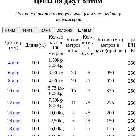
Цены на джут оптом
Наличие товаров и актуальные цены уточняйте у
менеджеров
Канат
Лента
Пряжа
Волокно
Шпагат
Кол-во
Кол-
Кол-во
Кол-во (м.п)
Пра
Диаметр
кг. На
во кг.
Длина(м.)
метров
метров в
Б/Н-
(мм)
100
в
в 1 кг
бухте(приблиз)
К
метров
бухте
1,50kg-
4 mm
100
350
2,00kg
6 mm
100
3,00 kg
38
25
950
250
8 mm
100
4,00 kg
26
25
650
250
5,75 kg-
10 mm
100
15
25
375
250
6,00kg
7,50kg-
12 mm
100
11
25
275
250
8,00kg
14 mm
100
10,00kg
8
25
200
250
16 mm
100
12,50kg
6
25
150
250
18 mm
100
16,00kg
5
25
125
250